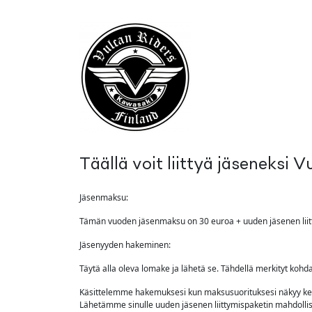
Siirry pääsisältöön
Täällä voit liittyä jäseneksi V
Jäsenmaksu:
Tämän vuoden jäsenmaksu on 30 euroa + uuden jäsenen liitt
Jäsenyyden hakeminen:
Täytä alla oleva lomake ja lähetä se. Tähdellä merkityt kohdat
Käsittelemme hakemuksesi kun maksusuorituksesi näkyy kerho
Lähetämme sinulle uuden jäsenen liittymispaketin mahdoll