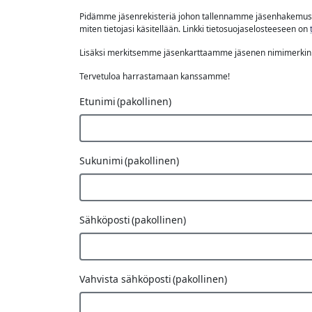
Pidämme jäsenrekisteriä johon tallennamme jäsenhakemuslom
miten tietojasi käsitellään. Linkki tietosuojaselosteeseen on
Lisäksi merkitsemme jäsenkarttaamme jäsenen nimimerkin 
Tervetuloa harrastamaan kanssamme!
Fax
Etunimi
(pakollinen)
Number
Sukunimi
(pakollinen)
Sähköposti
(pakollinen)
Vahvista sähköposti
(pakollinen)