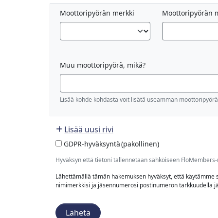
Moottoripyörän merkki
Moottoripyörän m
Muu moottoripyörä, mikä?
Lisää kohde kohdasta voit lisätä useamman moottoripyörä
Lisää uusi rivi
GDPR-hyväksyntä
(pakollinen)
Hyväksyn että tietoni tallennetaan sähköiseen FloMembers-r
Lähettämällä tämän hakemuksen hyväksyt, että käytämme s
nimimerkkisi ja jäsennumerosi postinumeron tarkkuudella 
Lähetä