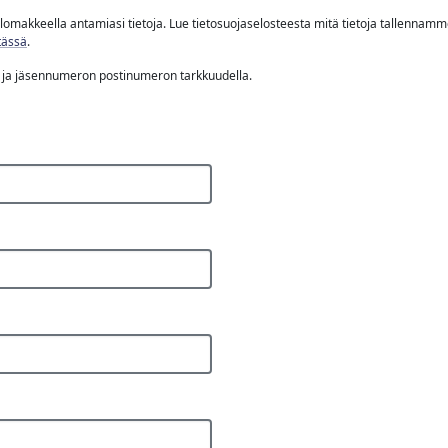
akkeella antamiasi tietoja. Lue tietosuojaselosteesta mitä tietoja tallennamm
tässä
.
ja jäsennumeron postinumeron tarkkuudella.