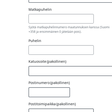
Password
Matkapuhelin
Key
Syötä matkapuhelinnumero maatunnuksen kanssa (Suomi
+358 ja ensimmäinen 0 jätetään pois).
Puhelin
Katuosoite
(pakollinen)
Postinumero
(pakollinen)
Postitoimipaikka
(pakollinen)