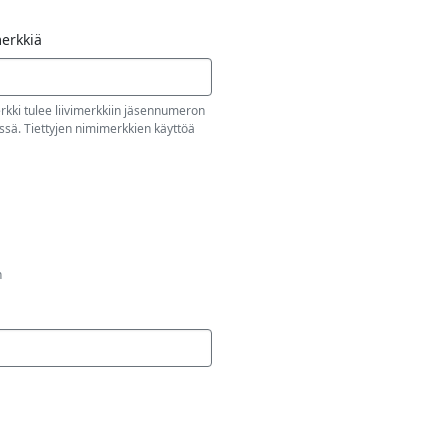
merkkiä
erkki tulee liivimerkkiin jäsennumeron
ssä. Tiettyjen nimimerkkien käyttöä
n