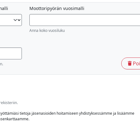
alli
Moottoripyörän vuosimalli
Anna koko vuosiluku
Po
n.
ekisteriin.
yöttämiäsi tietoja jäsenasioiden hoitamiseen yhdistyksessämme ja lisäämme
jäsenkarttaamme.