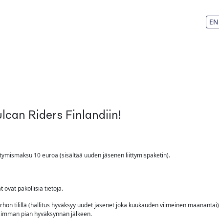
EN
ulcan Riders Finlandiin!
ymismaksu 10 euroa (sisältää uuden jäsenen liittymispaketin).
 ovat pakollisia tietoja.
n tilillä (hallitus hyväksyy uudet jäsenet joka kuukauden viimeinen maanantai
isimman pian hyväksynnän jälkeen.