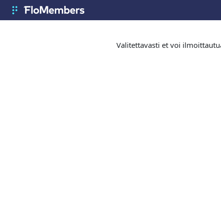
Siirry pääsisältöön
FloMembers
Valitettavasti et voi ilmoittau