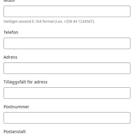
Fax
Mobil
Number
Vänligen använd E.164-format (t.ex. +358 44 1234567).
Telefon
Adress
Tilläggsfält för adress
Postnummer
Postanstalt