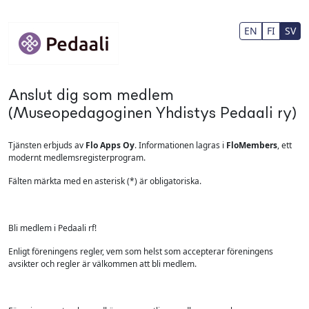
Hoppa till huvudinnehåll
EN
FI
SV
Anslut dig som medlem
(Museopedagoginen Yhdistys Pedaali ry)
Tjänsten erbjuds av
Flo Apps Oy
. Informationen lagras i
FloMembers
, ett
modernt medlemsregisterprogram.
Fälten märkta med en asterisk (*) är obligatoriska.
Bli medlem i Pedaali rf!
Enligt föreningens regler, vem som helst som accepterar föreningens
avsikter och regler är välkommen att bli medlem.