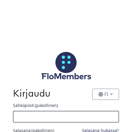
Siirry pääsisältöön
Kirjaudu
FI
Sähköposti
(pakollinen)
Salasana
(pakollinen)
Salasana hukassa?