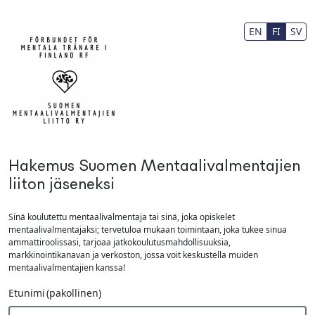
Siirry pääsisältöön
Fax Number
EN
FI
SV
Hakemus Suomen Mentaalivalmentajien
liiton jäseneksi
Sinä koulutettu mentaalivalmentaja tai sinä, joka opiskelet
mentaalivalmentajaksi; tervetuloa mukaan toimintaan, joka tukee sinua
ammattiroolissasi, tarjoaa jatkokoulutusmahdollisuuksia,
markkinointikanavan ja verkoston, jossa voit keskustella muiden
mentaalivalmentajien kanssa!
Etunimi
(pakollinen)