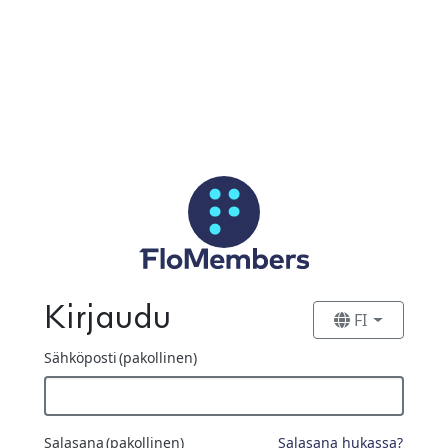
Siirry pääsisältöön
Kirjaudu
FI
Sähköposti
(pakollinen)
Salasana
(pakollinen)
Salasana hukassa?