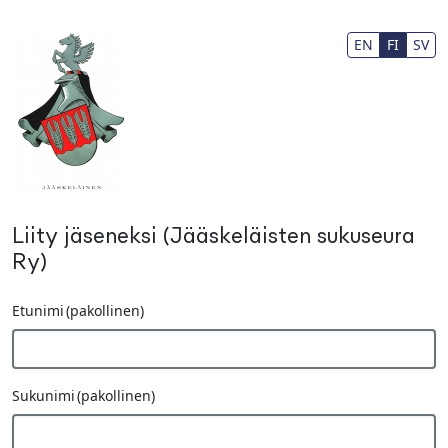
Siirry pääsisältöön
EN
FI
SV
Liity jäseneksi (Jääskeläisten sukuseura
Ry)
Etunimi
(pakollinen)
Sukunimi
(pakollinen)