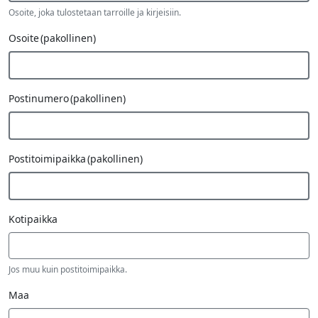
Osoite, joka tulostetaan tarroille ja kirjeisiin.
Password
Osoite
(pakollinen)
Key
Postinumero
(pakollinen)
Postitoimipaikka
(pakollinen)
Kotipaikka
Jos muu kuin postitoimipaikka.
Maa