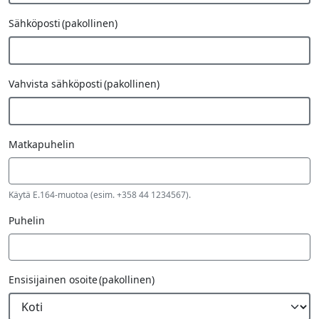
Sähköposti
(pakollinen)
Vahvista sähköposti
(pakollinen)
Fax
Matkapuhelin
Number
Käytä E.164-muotoa (esim. +358 44 1234567).
Puhelin
Ensisijainen osoite
(pakollinen)