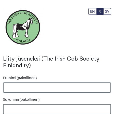
Siirry pääsisältöön
EN
FI
SV
Liity jäseneksi (The Irish Cob Society
Finland ry)
Fax
Etunimi
(pakollinen)
Number
Sukunimi
(pakollinen)